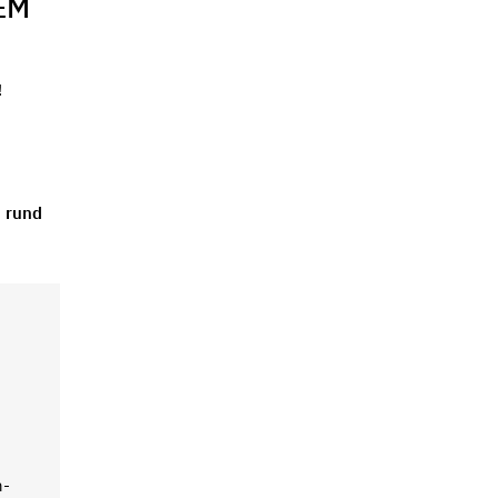
EM
!
d rund
n-