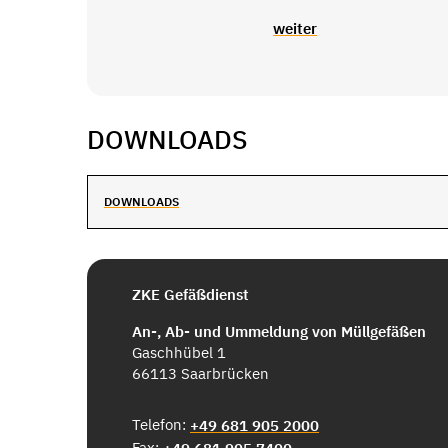
weiter
DOWNLOADS
DOWNLOADS
ZKE Gefäßdienst
An-, Ab- und Ummeldung von Müllgefäßen
Gaschhübel 1
66113 Saarbrücken
Telefon:
+49 681 905 2000
Fax: