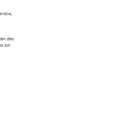
rvice,
n
ten des
ks zur