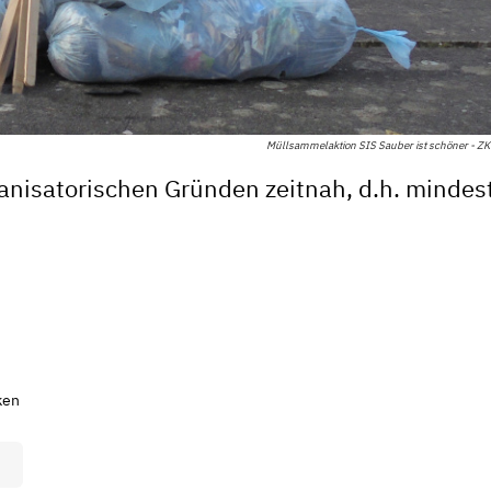
Müllsammelaktion SIS Sauber ist schöner - Z
ganisatorischen Gründen zeitnah, d.h. mindes
ken