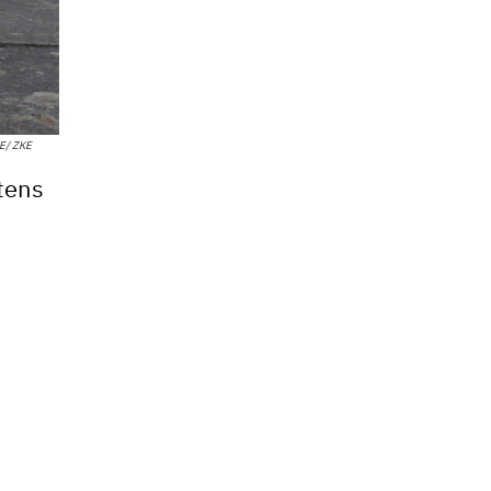
KE/ ZKE
tens