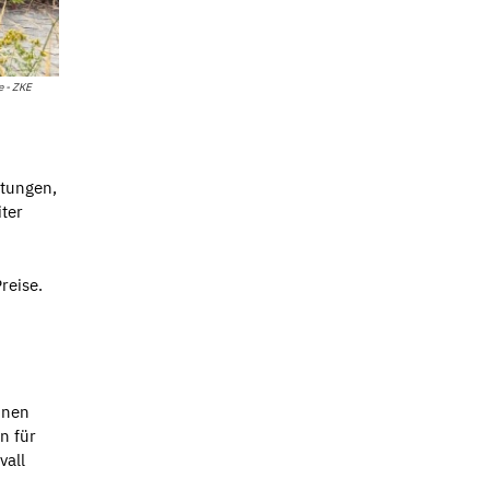
e - ZKE
ltungen,
ter
reise.
inen
n für
vall