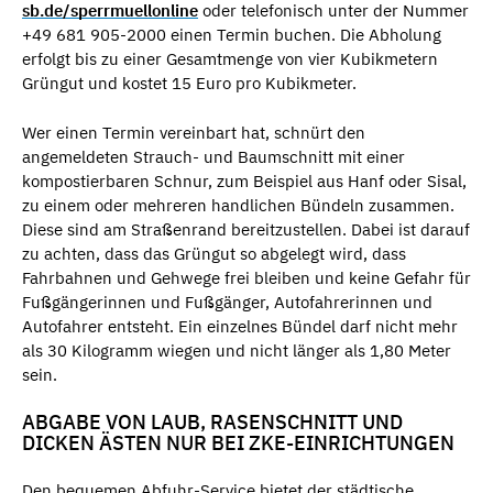
sb.de/sperrmuellonline
oder telefonisch unter der Nummer
+49 681 905-2000 einen Termin buchen. Die Abholung
erfolgt bis zu einer Gesamtmenge von vier Kubikmetern
Grüngut und kostet 15 Euro pro Kubikmeter.
Wer einen Termin vereinbart hat, schnürt den
angemeldeten Strauch- und Baumschnitt mit einer
kompostierbaren Schnur, zum Beispiel aus Hanf oder Sisal,
zu einem oder mehreren handlichen Bündeln zusammen.
Diese sind am Straßenrand bereitzustellen. Dabei ist darauf
zu achten, dass das Grüngut so abgelegt wird, dass
Fahrbahnen und Gehwege frei bleiben und keine Gefahr für
Fußgängerinnen und Fußgänger, Autofahrerinnen und
Autofahrer entsteht. Ein einzelnes Bündel darf nicht mehr
als 30 Kilogramm wiegen und nicht länger als 1,80 Meter
sein.
ABGABE VON LAUB, RASENSCHNITT UND
DICKEN ÄSTEN NUR BEI ZKE-EINRICHTUNGEN
Den bequemen Abfuhr-Service bietet der städtische